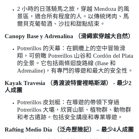
2
小時的日落騎馬之旅，穿越
Mendoza
的風
景區，適合所有程度的人。以傳統烤肉、馬
爾貝克葡萄酒、沙拉和甜點結束。
Canopy Base y Adrenalina
（滑繩索穿越大自然）
Potrerillos
的天幕：在鋼纜上的空中冒險滑
翔，可俯瞰
Potrerillos
山谷和
Cord
ó
n del Plata
的全景。它包括兩條迴旋路線
(Base
和
Adrenaline)
，有專門的導遊和最大的安全性。
Kayak Traves
í
a
（勇渡波特雷裡略斯湖）
-
最少
2
人成團
Potrerillos
皮划艇：在導遊的帶領下穿過
Potrerillos
大壩，欣賞山脈、植物群、動物群
和考古遺跡。包括安全講座和專業導遊。
Rafting Medio D
í
a
（泛舟歷險記）
–
最少
4
人成團