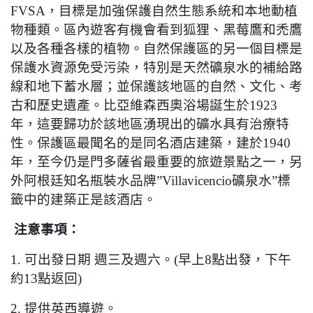
FVSA
，目標是加強保護自然生態系統和本地動植
物種類。區內遊客有機會看到狐狸、黑莓鷹和禿鷹
以及各種各樣的植物。自然保護區的另一個目標是
保護水資源免受污染，特別是天然礦泉水的補給路
線和地下蓄水層；並保護該地區的自然、文化、考
古和歷史遺產。比亞維森西奧浴場誕生於
1923
年，這要歸功於該地區湧現出的礦水具有治療特
性。保護區最聞名的是同名酒店建築，建於
1940
年，至今仍是門多薩省最重要的旅遊景點之一，另
外阿根廷知名瓶裝水品牌
”Villavicencio
礦泉水
”
標
籤中的建築正是該酒店。
注意事項：
1.
可出發日期
週三及週六。
(
早上
8
點出發，下午
約
13
點返回
)
2.
提供英西導遊。