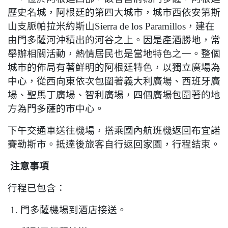
歷史名城，阿根廷的第四大城市，城市西依安第斯
山支脈帕拉米約斯山
Sierra de los Paramillos
，建在
由門多薩河沖積出的河谷之上。因是產酒勝地，常
舉辦相關活動，熱情居民也是當地特色之一。整個
城市的佈局有著鮮明的阿根廷特色，以獨立廣場為
中心，從西向東依次包圍著義大利廣場、西班牙廣
場、聖馬丁廣場、智利廣場，四個廣場包圍著的地
方為門多薩的市中心。
下午交通車送往機場，搭乘國內航班機返回布宜諾
賽勒斯市。抵達後旅客自行返回家園，行程結束。
注意事項
行程已包含：
1.
門多薩機場到酒店接送。