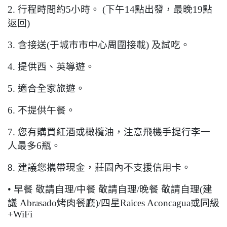
2.
行程時間約
5
小時。
(
下午
14
點出發，最晚
19
點
返回
)
3.
含接送
(
于城市市中心周圍接載
)
及試吃。
4.
提供西、英導遊。
5.
適合全家旅遊。
6.
不提供午餐。
7.
您有購買紅酒或橄欖油，注意飛機手提行李一
人最多
6
瓶。
8.
建議您攜帶現金，莊園內不支援信用卡。
•
早餐
敬請自理
/
中餐
敬請自理
/
晚餐
敬請自理
(
建
議
Abrasado
烤肉餐廳
)/
四星
Raices Aconcagua
或同級
+WiFi