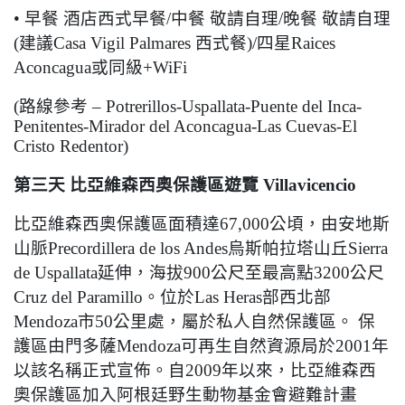
•
早餐
酒店西式早餐
/
中餐
敬請自理
/
晚餐
敬請自理
(
建議
Casa Vigil Palmares
西式餐
)/
四星
Raices
Aconcagua
或同級
+WiFi
(
路線參考
– Potrerillos-Uspallata-Puente del Inca-
Penitentes-Mirador del Aconcagua-Las Cuevas-El
Cristo Redentor)
第三天
比亞維森西奧保護區遊覽
Villavicencio
比亞維森西奧保護區面積達
67,000
公頃，由安地斯
山脈
Precordillera de los Andes
烏斯帕拉塔山丘
Sierra
de Uspallata
延伸，海拔
900
公尺至最高點
3200
公尺
Cruz del Paramillo
。位於
Las Heras
部西北部
Mendoza
市
50
公里處，屬於私人自然保護區。
保
護區由門多薩
Mendoza
可再生自然資源局於
2001
年
以該名稱正式宣佈。自
2009
年以來，比亞維森西
奧保護區加入阿根廷野生動物基金會避難計畫