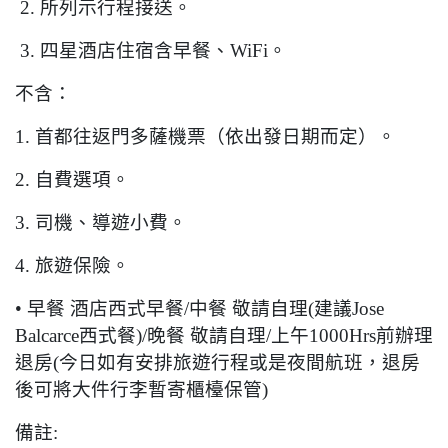
2.
所列示行程接送。
3.
四星酒店住宿含早餐、
WiFi
。
不含：
1.
首都往返門多薩機票（依出發日期而定）。
2.
自費選項。
3.
司機、導遊小費。
4.
旅遊保險。
•
早餐
酒店西式早餐
/
中餐
敬請自理
(
建議
Jose
Balcarce
西式餐
)/
晚餐
敬請自理
/
上午
1000Hrs
前辦理
退房
(
今日如有安排旅遊行程或是夜間航班，退房
後可將大件行李暫寄櫃檯保管
)
備註
: