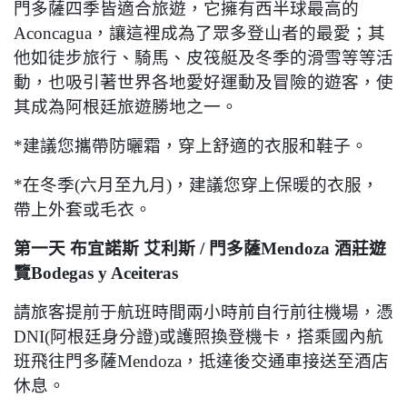
門多薩四季皆適合旅遊，它擁有西半球最高的
Aconcagua
，讓這裡成為了眾多登山者的最愛；其
他如徒步旅行、騎馬、皮筏艇及冬季的滑雪等等活
動，也吸引著世界各地愛好運動及冒險的遊客，使
其成為阿根廷旅遊勝地之一。
*
建議您攜帶防曬霜，穿上舒適的衣服和鞋子。
*
在冬季
(
六月至九月
)
，建議您穿上保暖的衣服，
帶上外套或毛衣。
第一天
布宜諾斯
艾利斯
/
門多薩
Mendoza
酒莊遊
覽
Bodegas y Aceiteras
請旅客提前于航班時間兩小時前自行前往機場，憑
DNI(
阿根廷身分證
)
或護照換登機卡，搭乘國內航
班飛往門多薩
Mendoza
，抵達後交通車接送至酒店
休息。