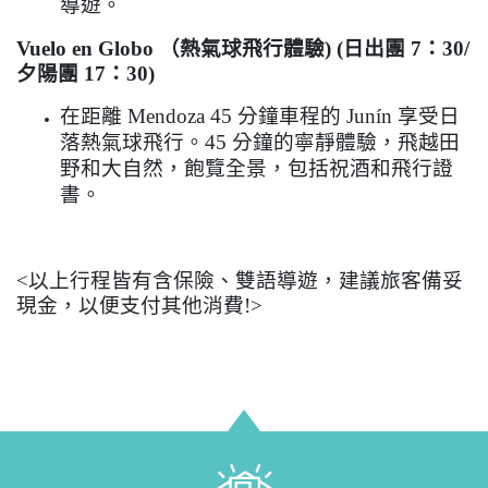
導遊。
Vuelo en Globo
（熱氣球飛行體驗
) (
日出團
7
：
30/
夕陽團
17
：
30)
在距離
Mendoza 45
分鐘車程的
Jun
í
n
享受日
落熱氣球飛行。
45
分鐘的寧靜體驗，飛越田
野和大自然，飽覽全景，包括祝酒和飛行證
書。
<
以上行程皆有含保險、雙語導遊，建議旅客備妥
現金，以便支付其他消費
!>