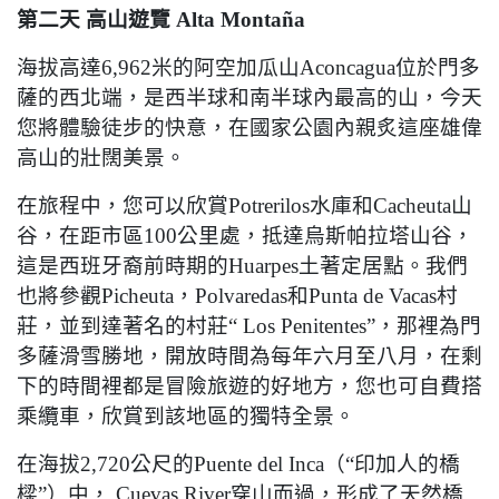
第二天
高山遊覽
Alta Montaña
海拔高達
6,962
米的阿空加瓜山
Aconcagua
位於門多
薩的西北端，是西半球和南半球內最高的山，今天
您將體驗徒步的快意，在國家公園內親炙這座雄偉
高山的壯闊美景。
在旅程中，您可以欣賞
Potrerilos
水庫和
Cacheuta
山
谷，在距市區
100
公里處，抵達烏斯帕拉塔山谷，
這是西班牙裔前時期的
Huarpes
土著定居點。我們
也將參觀
Picheuta
，
Polvaredas
和
Punta de Vacas
村
莊，並到達著名的村莊
“ Los Penitentes”
，那裡為門
多薩滑雪勝地，開放時間為每年六月至八月，在剩
下的時間裡都是冒險旅遊的好地方，您也可自費搭
乘纜車，欣賞到該地區的獨特全景。
在海拔
2,720
公尺的
Puente del Inca
（
“
印加人的橋
樑
”
）中，
Cuevas River
穿山而過，形成了天然橋