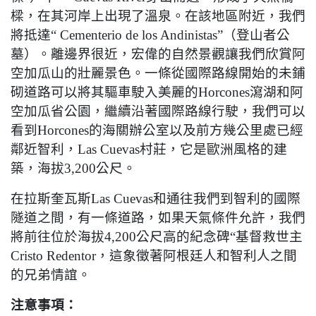
樑，在其河岸上出現了溫泉。在該地區附近，我們
將抵達
“ Cementerio de los Andinistas”
（登山者公
墓）。離邊界很近，宏偉的自然景觀讓我們欣賞阿
空加瓜山的壯麗景色。一條從國際路線開始的未鋪
砌道路可以將其驅車駛入美麗的
Horcones
瀉湖和阿
空加瓜省公園，繼續沿著國際路線行駛，我們可以
看到
Horcones
的海關辦公室以及前方幾公里處已經
鄰近智利，
Las Cuevas
村莊，它是歐洲風格的建
築，海拔
3,200
公尺。
在拉斯奎瓦斯
Las Cuevas
和通往我們到智利的國際
隧道之間，有一條道路，如果天氣條件允許，我們
將前往位於海拔
4,200
公尺高的紀念碑
“
基督救世主
Cristo Redentor
，這象徵著阿根廷人和智利人之間
的兄弟情誼。
注意事項：