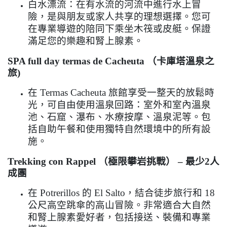
白水漂流：在有水流的河流中進行水上冒
險，是與朋友或家人共享的理想選擇。您可
在專業導遊的陪同下乘坐木筏或皮艇。保證
滿足您的樂趣和腎上腺素。
SPA full day termas de Cacheuta
（卡庫塔溫泉之
旅
)
在
Termas Cacheuta
旅館享受一整天的放鬆時
光，可自由使用溫泉回路：室外和室內溫泉
池、石窟、瀑布、水療按摩、溫泉泥等。包
括自助午餐和使用獨特自然環境中的所有設
施。
Trekking con Rappel
（極限攀岩挑戰）
–
最少
2
人
成團
在
Potrerillos
的
El Salto
，結合徒步旅行和
18
公尺高空跳傘的高山冒險。非常適合大自然
和腎上腺素愛好者，包括接送、裝備和專業