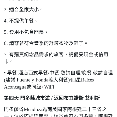
3.
適合全家大小。
4.
不提供午餐。
5.
費用不包含門票。
6.
請穿著符合當季的舒適衣物及鞋子。
7.
有購買紀念品需求的旅客，請備妥現金或信用
卡。
•
早餐
酒店西式早餐
/
中餐
敬請自理
/
晚餐
敬請自理
(
建議
Fuente y Fonda
義大利餐
)/
四星
Raíces
Aconcagua
或同級
+WiFi
第四天
門多薩城市遊
/
返回布宜諾斯
艾利斯
門多薩省
Mendoza
為南美國家阿根廷二十三省之
一，位於阿根廷西部，該省首府為門多薩，阿根廷