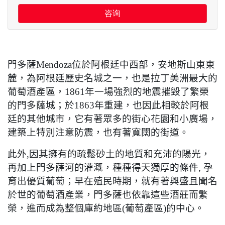
咨询
門多薩
Mendoza
位於阿根廷中西部，安地斯山東東
麓，為阿根廷歷史名城之一，也是拉丁美洲最大的
葡萄酒產區，
1861
年一場強烈的地震摧毀了繁榮
的門多薩城；於
1863
年重建，也因此相較於阿根
廷的其他城市，它有著眾多的街心花園和小廣場，
建築上特別注意防震，也有著寬闊的街道。
此外
,
因其擁有的疏鬆砂土的地質和充沛的陽光，
再加上門多薩河的灌溉，種種得天獨厚的條件
,
孕
育出優質葡萄；早在殖民時期，就有著興盛且聞名
於世的葡萄酒產業，門多薩也依靠這些酒莊而繁
榮，進而成為整個庫約地區
(
葡萄產區
)
的中心。