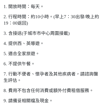
1.
開放時間：每天。
2.
行程時間：約
10
小時。
(
早上
7
：
30
出發
/
晚上約
19
：
00
返回
)
3.
含接送
(
于城市市中心周圍接載
)
4.
提供西、英導遊。
5.
適合全家旅遊。
6.
不提供午餐。
7.
行動不便者、懷孕者及其他疾病者，請諮詢醫
生評估。
8.
費用不包含任何消費或額外付費租借服務。
9.
請備妥相關檔及現金。