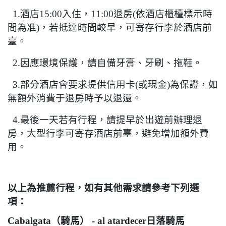
1.
酒店
15:00
入住，
11:00
退房
(
依酒店櫃檯標示時
間為准
)
，若抵達時間較早，可寄存行李於酒店前
臺。
2.
因應環境保護，請自備牙膏、牙刷、拖鞋。
3.
部分酒店會要求提供信用卡
(
或現金
)
為保證，如
無額外消費于退房時予以退還。
4.
最後一天若有行程，請提早於出遊前辦理退
房，大型行李可寄存酒店前臺，避免增加額外費
用。
以上為推薦行程，如有其他需求請參考下列選
項：
Cabalgata
（騎馬）
- al atardecer
日落騎馬