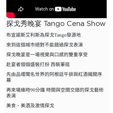
探戈秀晚宴 Tango Cena Show
布宜諾斯艾利斯為探戈
Tango
發源地
來到這個城市絕對不能錯過探戈表演
探戈晚宴是一場視覺與口感的雙重享受
赴宴者個個盛裝打扮 西裝筆挺
先由品嚐聞名世界的阿根廷牛排與紅酒揭開序
幕
再來場維時
90
分鐘 時間與空間交錯的探戈藝術
表演
美食、美酒及激情探戈