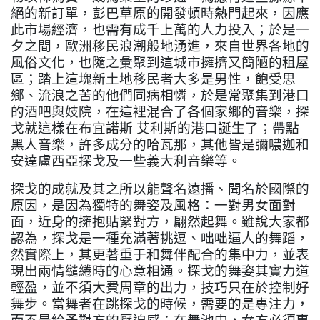
絕的新訂單，彭巴草原的開發頓時熱門起來，因應
此市場經濟，也需有成千上萬的人力投入；於是一
夕之間，歐洲移民浪潮般地湧進，來自世界各地的
風俗文化，也隨之彙聚到這城市擁擠又簡陋的租屋
區；踏上這塊新土地移民者大多是男性，飽受思
鄉、流浪之苦的他們同病相憐，於是常聚集到港口
的酒吧與妓院，在這裡混合了各個家鄉的音樂，探
戈就這樣在布宜諾斯
艾利斯的港口誕生了；帶點
黑人音樂，許多成分的哈瓦那，其他皆是彌噥迦和
安達盧西亞探戈及一些義大利音樂等。
探戈的成就及其之所以能聲名遠播、聞名於國際的
原因，是因為獨特的舞姿及風格：一對男女面對
面，近身的擁抱貼緊對方，翩然起舞。雖說大家都
認為，探戈是一種充滿著挑逗、咄咄逼人的舞蹈，
然實際上，其更著重于和舞伴配合的集中力，並表
現出兩情繾綣時的心意相通。探戈的舞姿其實力道
輕盈，並不須大費周章的出力，技巧只在於控制好
舞步。當舞者在跳探戈的時候，需要的是專注力，