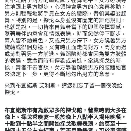
而不是給予對方的壓迫感；在舞池中，女方必須專
注地跟上男方腳步，心領神會男方的心意再移動；
男方則輕輕地將手靠在女方的腰際，帶領其婆娑起
舞。特別的是，探戈本身並沒有固定的舞蹈規則，
也就是說，一切皆來自舞者當下的即興發揮靈感，
隨著舞伴的意會和情感表達，時而忽然停下腳步，
兩人皆不動聲色，又或只男方停下，女方繞著男方
旋轉或徘徊身邊，又有時正面走向對方，閃身而過
或背對著另一方前進。舞蹈隨時都會因為雙方肢體
的表達、意念而時有停歇或前進。當跳探戈的時
候，舞者不去言談，女方靠著解讀男方的肢體語言
來決定下一步，更得不斷地勾出男方的意念。
來到布宜諾斯
艾利斯，請您別忘了留一個夜晚給
探戈。
布宜諾斯市有為數眾多的探戈館，營業時間大多在
晚上。探戈秀晚宴一般於晚上八點半入場用晚餐，
十點到十點半之間開始探戈歌舞表演，約莫至十一
點四十五分左右結束，若不用晚餐者，可於表演時