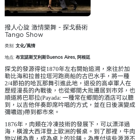
撥人心旋 激情樂舞 - 探戈藝術
Tango Show
类别:
文化/風情
地点:
布宜諾斯艾利斯Buenos Aires, 阿根廷
探戈的發源得從
1870
年左右開始追溯，來往於加
勒比海和拉普拉塔河跑商船的古巴水手，將一種
2/4
節拍的哈瓦那舞引進此地，退役的高卓軍人在
歷經漫長的內戰後，也從鄉間大批遷居到市郊，也
順道將巴耶拉
(Payada:
一種常在鄉間的酒店可以聽
到，以吉他伴奏即席吟唱的方式，並在日後演變成
彌噥迦
)
帶到都市來。
1876
年，肉類在冷凍技術的發展下，可以漂洋過
海，橫渡大西洋登上歐洲的餐桌。到了那裡，牛肉
物以稀為貴，成為桌上的珍饈。為應付這些源源不